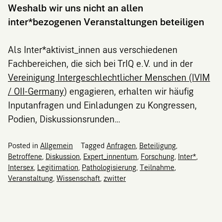
Weshalb wir uns nicht an allen
inter*bezogenen Veranstaltungen beteiligen
Als Inter*aktivist_innen aus verschiedenen
Fachbereichen, die sich bei TrIQ e.V. und in der
Vereinigung Intergeschlechtlicher Menschen (IVIM
/ OII-Germany
) engagieren, erhalten wir häufig
Inputanfragen und Einladungen zu Kongressen,
Podien, Diskussionsrunden…
Posted in
Allgemein
Tagged
Anfragen
,
Beteiligung
,
Betroffene
,
Diskussion
,
Expert_innentum
,
Forschung
,
Inter*
,
Intersex
,
Legitimation
,
Pathologisierung
,
Teilnahme
,
Veranstaltung
,
Wissenschaft
,
zwitter