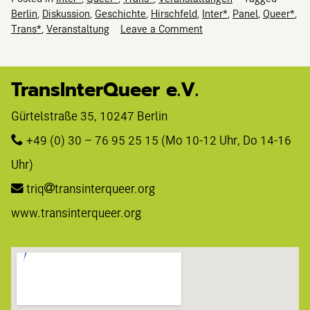
Berlin
,
Diskussion
,
Geschichte
,
Hirschfeld
,
Inter*
,
Panel
,
Queer*
,
on
Trans*
,
Veranstaltung
Leave a Comment
Inter*
–
Trans*
TransInterQueer e.V.
–
vergessen?
Gürtelstraße 35, 10247 Berlin 
+49 (0) 30 – 76 95 25 15
 (Mo 10-12 Uhr, Do 14-16 
Uhr)
triq
transinterqueer.org
www.transinterqueer.org