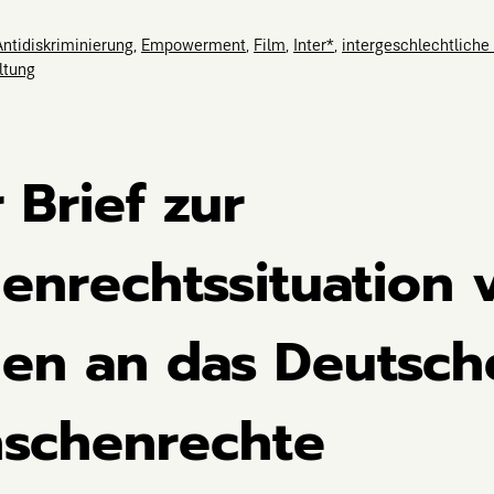
Antidiskriminierung
,
Empowerment
,
Film
,
Inter*
,
intergeschlechtlich
ltung
 Brief zur
nrechtssituation v
n an das Deutsche
nschenrechte