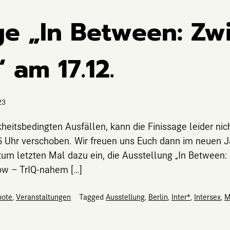
ge „In Between: Zw
 am 17.12.
23
itsbedingten Ausfällen, kann die Finissage leider nich
15 Uhr verschoben. Wir freuen uns Euch dann im neuen 
um letzten Mal dazu ein, die Ausstellung „In Between:
w – TrIQ-nahem […]
bote
,
Veranstaltungen
Tagged
Ausstellung
,
Berlin
,
Inter*
,
Intersex
,
M