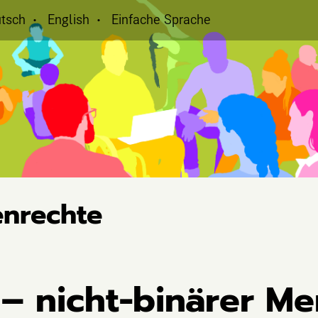
tsch
English
Einfache Sprache
nrechte
 – nicht-binärer Me