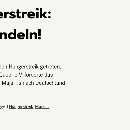
rstreik:
ndeln!
den Hungerstreik getreten,
eer e.V. forderte das
g Maja T.s nach Deutschland
gged
Hungerstreik
,
Maja T.
,