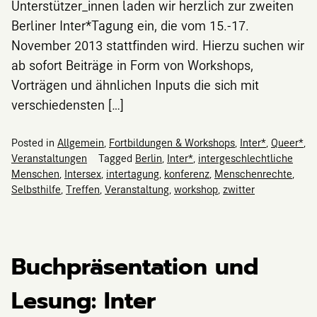
Unterstützer_innen laden wir herzlich zur zweiten
Berliner Inter*Tagung ein, die vom 15.-17.
November 2013 stattfinden wird. Hierzu suchen wir
ab sofort Beiträge in Form von Workshops,
Vorträgen und ähnlichen Inputs die sich mit
verschiedensten […]
Posted in
Allgemein
,
Fortbildungen & Workshops
,
Inter*
,
Queer*
,
Veranstaltungen
Tagged
Berlin
,
Inter*
,
intergeschlechtliche
Menschen
,
Intersex
,
intertagung
,
konferenz
,
Menschenrechte
,
Selbsthilfe
,
Treffen
,
Veranstaltung
,
workshop
,
zwitter
Buchpräsentation und
Lesung: Inter