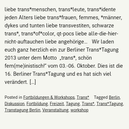
liebe trans*menschen, trans*leute, trans*idente
jeden Alters liebe trans*frauen, femmes, *männer,
dykes und tunten liebe transvestiten, schwarze
trans*, trans*of*color, qt-pocs liebe alle-die-hier-
nicht-auftauchen liebe angehörige… Wir laden
euch ganz herzlich ein zur Berliner Trans*Tagung
2013 unter dem Motto „trans*, schön
fem(me)inistisch!“ vom 03.-06. Oktober. Dies ist die
16. Berliner Trans*Tagung und es hat sich viel
verändert. […]
Posted in
Fortbildungen & Workshops
,
Trans*
Tagged
Berlin
,
Diskussion
,
Fortbildung
,
Freizeit
,
Tagung
,
Trans*
,
Trans*Tagung
,
Transtagung Berlin
,
Veranstaltung
,
workshop