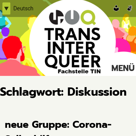
Skip
Deutsch
▼
to
English
content
Einfache Sprache
TransInterQueer e.V.
MENÜ
Suche
nach:
Schlagwort:
Diskussion
neue Gruppe: Corona-