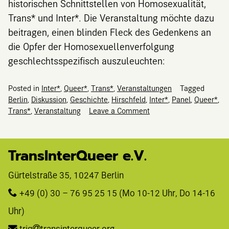
historischen Schnittstellen von Homosexualität,
Trans* und Inter*. Die Veranstaltung möchte dazu
beitragen, einen blinden Fleck des Gedenkens an
die Opfer der Homosexuellenverfolgung
geschlechtsspezifisch auszuleuchten:
Posted in
Inter*
,
Queer*
,
Trans*
,
Veranstaltungen
Tagged
Berlin
,
Diskussion
,
Geschichte
,
Hirschfeld
,
Inter*
,
Panel
,
Queer*
,
on
Trans*
,
Veranstaltung
Leave a Comment
Inter*
–
Trans*
TransInterQueer e.V.
–
vergessen?
Gürtelstraße 35, 10247 Berlin 
+49 (0) 30 – 76 95 25 15
 (Mo 10-12 Uhr, Do 14-16 
Uhr)
triq
transinterqueer.org