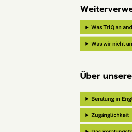
Weiterverw
Was
TrIQ
an
and
Was
wir
nicht
an
Über unsere
Beratung in Eng
Zugänglichkeit
Das
Beratungst