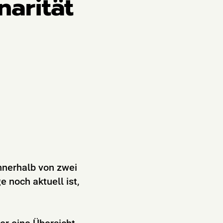
narität
nnerhalb von zwei
 noch aktuell ist,
ier
eine Übersicht.