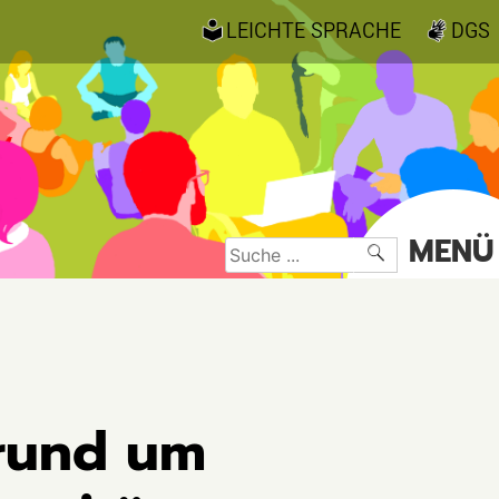
LEICHTE SPRACHE
DGS
MENÜ
Suche
nach:
 rund um