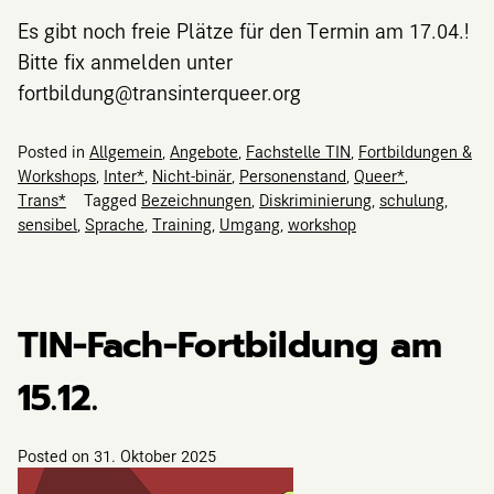
Es gibt noch freie Plätze für den Termin am 17.04.!
Bitte fix anmelden unter
fortbildung@transinterqueer.org
Posted in
Allgemein
,
Angebote
,
Fachstelle TIN
,
Fortbildungen &
Workshops
,
Inter*
,
Nicht-binär
,
Personenstand
,
Queer*
,
Trans*
Tagged
Bezeichnungen
,
Diskriminierung
,
schulung
,
sensibel
,
Sprache
,
Training
,
Umgang
,
workshop
TIN-Fach-Fortbildung am
15.12.
Posted on
31. Oktober 2025