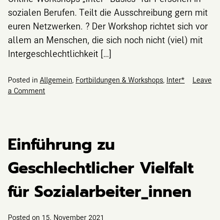
sozialen Berufen. Teilt die Ausschreibung gern mit
euren Netzwerken. ? Der Workshop richtet sich vor
allem an Menschen, die sich noch nicht (viel) mit
Intergeschlechtlichkeit […]
Posted in
Allgemein
,
Fortbildungen & Workshops
,
Inter*
Leave
on
a Comment
Online-
Workshop:
Inter*
Basics
Einführung zu
für
Personen
Geschlechtlicher Vielfalt
in
sozialen
für Sozialarbeiter_innen
Berufen
Posted on
15. November 2021