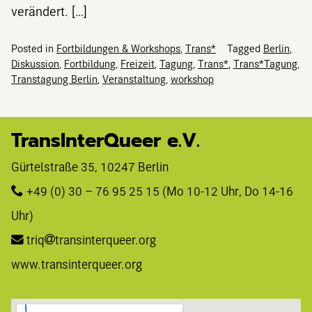
verändert. […]
Posted in
Fortbildungen & Workshops
,
Trans*
Tagged
Berlin
,
Diskussion
,
Fortbildung
,
Freizeit
,
Tagung
,
Trans*
,
Trans*Tagung
,
Transtagung Berlin
,
Veranstaltung
,
workshop
TransInterQueer e.V.
Gürtelstraße 35, 10247 Berlin 
+49 (0) 30 – 76 95 25 15
 (Mo 10-12 Uhr, Do 14-16 
Uhr)
triq
transinterqueer.org
www.transinterqueer.org