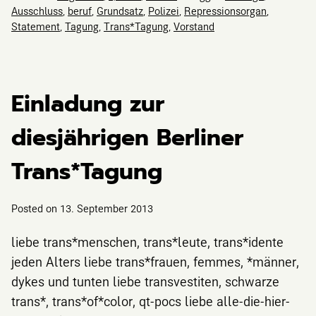
Ausschluss
,
beruf
,
Grundsatz
,
Polizei
,
Repressionsorgan
,
Statement
,
Tagung
,
Trans*Tagung
,
Vorstand
Einladung zur
diesjährigen Berliner
Trans*Tagung
Posted on
13. September 2013
liebe trans*menschen, trans*leute, trans*idente
jeden Alters liebe trans*frauen, femmes, *männer,
dykes und tunten liebe transvestiten, schwarze
trans*, trans*of*color, qt-pocs liebe alle-die-hier-