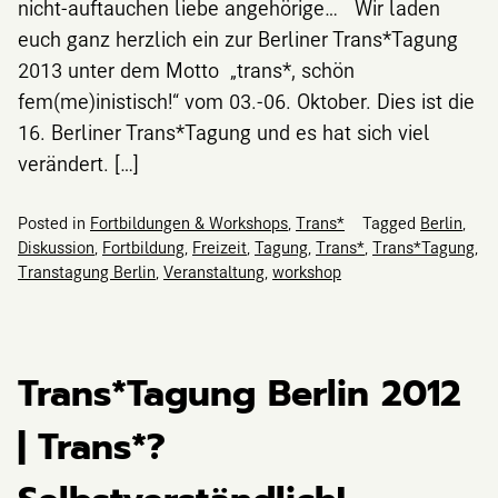
nicht-auftauchen liebe angehörige… Wir laden
euch ganz herzlich ein zur Berliner Trans*Tagung
2013 unter dem Motto „trans*, schön
fem(me)inistisch!“ vom 03.-06. Oktober. Dies ist die
16. Berliner Trans*Tagung und es hat sich viel
verändert. […]
Posted in
Fortbildungen & Workshops
,
Trans*
Tagged
Berlin
,
Diskussion
,
Fortbildung
,
Freizeit
,
Tagung
,
Trans*
,
Trans*Tagung
,
Transtagung Berlin
,
Veranstaltung
,
workshop
Trans*Tagung Berlin 2012
| Trans*?