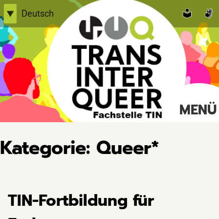
Skip
Deutsch
▼
to
English
content
Einfache Sprache
TransInterQueer e.V.
MENÜ
Suche
nach:
Kategorie:
Queer*
TIN-Fortbildung für