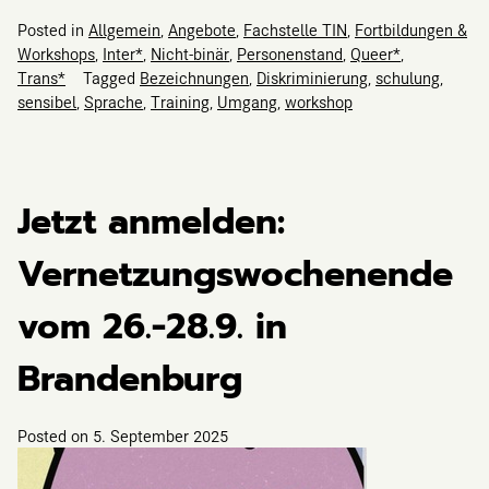
Posted in
Allgemein
,
Angebote
,
Fachstelle TIN
,
Fortbildungen &
Workshops
,
Inter*
,
Nicht-binär
,
Personenstand
,
Queer*
,
Trans*
Tagged
Bezeichnungen
,
Diskriminierung
,
schulung
,
sensibel
,
Sprache
,
Training
,
Umgang
,
workshop
Jetzt anmelden:
Vernetzungswochenende
vom 26.-28.9. in
Brandenburg
Posted on
5. September 2025