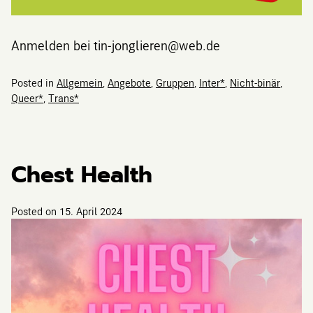
Anmelden bei tin-jonglieren@web.de
Posted in
Allgemein
,
Angebote
,
Gruppen
,
Inter*
,
Nicht-binär
,
Queer*
,
Trans*
Chest Health
Posted on
15. April 2024