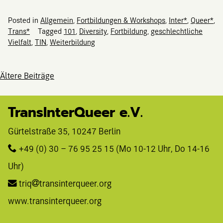
Posted in
Allgemein
,
Fortbildungen & Workshops
,
Inter*
,
Queer*
,
Trans*
Tagged
101
,
Diversity
,
Fortbildung
,
geschlechtliche
Vielfalt
,
TIN
,
Weiterbildung
Beitragsnavig
Ältere Beiträge
TransInterQueer e.V.
Gürtelstraße 35, 10247 Berlin 
+49 (0) 30 – 76 95 25 15
 (Mo 10-12 Uhr, Do 14-16 
Uhr)
triq
transinterqueer.org
www.transinterqueer.org