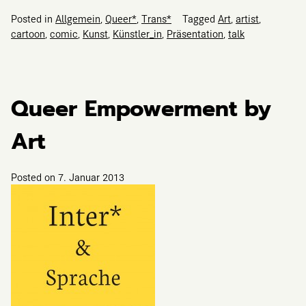
Posted in
Allgemein
,
Queer*
,
Trans*
Tagged
Art
,
artist
,
cartoon
,
comic
,
Kunst
,
Künstler_in
,
Präsentation
,
talk
Queer Empowerment by
Art
Posted on
7. Januar 2013