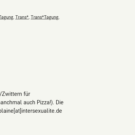
Tagung
,
Trans*
,
Trans*Tagung
,
/Zwittern für
manchmal auch Pizza!). Die
laine[at]intersexualite.de