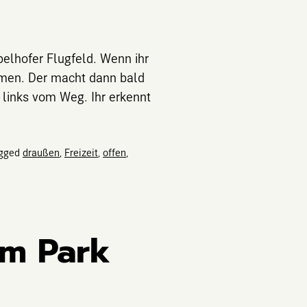
elhofer Flugfeld. Wenn ihr
hmen. Der macht dann bald
o links vom Weg. Ihr erkennt
gged
draußen
,
Freizeit
,
offen
,
im Park