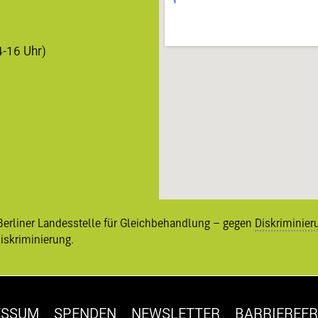
4-16 Uhr)
Berliner
Landesstelle für Gleichbehandlung – gegen
Diskriminier
diskriminierung
.
ESSUM
SPENDEN
NEWSLETTER
BARRIEREFR