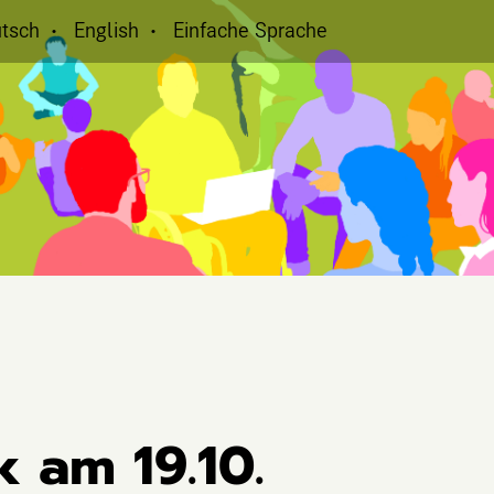
tsch
English
Einfache Sprache
k am 19.10.