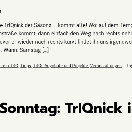
4
zte TrIQnick der Säsong – kommt alle! Wo: auf dem Temp
hstraße kommt, dann einfach den Weg nach rechts ne
evor er wieder nach rechts kurvt findet ihr uns irgendw
e. Wann: Samstag […]
erein TrIQ
,
Tipps
,
TrIQs Angebote und Projekte
,
Veranstaltungen
Ta
Sonntag: TrIQnick 