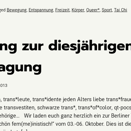
ged
Bewegung
,
Entspannung
,
Freizeit
,
Körper
,
Queer*
,
Sport
,
Tai Chi
ng zur diesjährigen
Tagung
2013
 trans*leute, trans*idente jeden Alters liebe trans*fr
 transvestiten, schwarze trans*, trans*of*color, qt-pocs 
ehörige… Wir laden euch ganz herzlich ein zur Berline
hön fem(me)inistisch!“ vom 03.-06. Oktober. Dies ist di