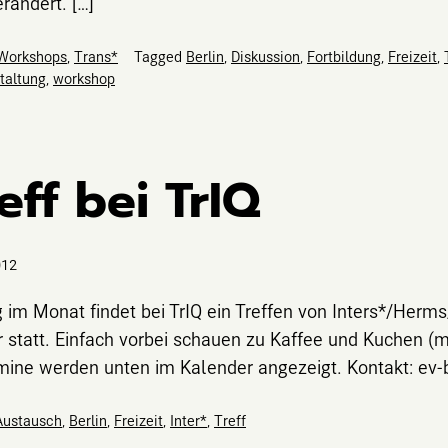
erändert. […]
 Workshops
,
Trans*
Tagged
Berlin
,
Diskussion
,
Fortbildung
,
Freizeit
,
taltung
,
workshop
eff bei TrIQ
012
 im Monat findet bei TrIQ ein Treffen von Inters*/Herms
 statt. Einfach vorbei schauen zu Kaffee und Kuchen (
mine werden unten im Kalender angezeigt. Kontakt: ev-b
Austausch
,
Berlin
,
Freizeit
,
Inter*
,
Treff