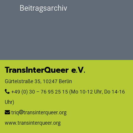
Beitragsarchiv
TransInterQueer e.V.
Gürtelstraße 35, 10247 Berlin 
+49 (0) 30 – 76 95 25 15
 (Mo 10-12 Uhr, Do 14-16 
Uhr)
triq
transinterqueer.org
www.transinterqueer.org