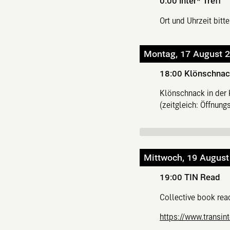
0:00
inter* Treff
Ort und Uhrzeit bitt
Montag, 17 August 
18:00
Klönschnac
Klönschnack in der
(zeitgleich: Öffnun
Mittwoch, 19 August
19:00
TIN Read
Collective book read
https://www.transin