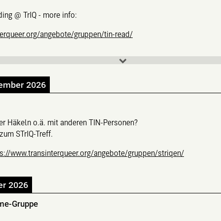
ing @ TrIQ - more info:
terqueer.org/angebote/gruppen/tin-read/
tember 2026
der Häkeln o.ä. mit anderen TIN-Personen?
um STrIQ-Treff.
ps://www.transinterqueer.org/angebote/gruppen/striqen/
er 2026
me-Gruppe