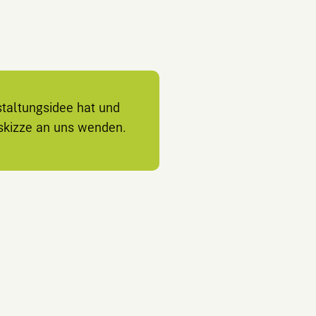
staltungsidee hat und
nskizze an uns wenden.