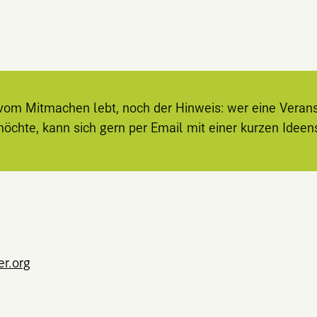
. vom Mitmachen lebt, noch der Hinweis: wer eine Veran
möchte, kann sich gern per Email mit einer kurzen Idee
er.org