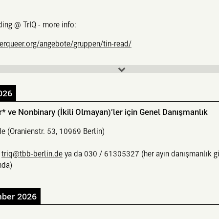
ing @ TrIQ - more info:
terqueer.org/angebote/gruppen/tin-read/
026
r* ve Nonbinary (İkili Olmayan)’ler için Genel Danışmanlık
e (Oranienstr. 53, 10969 Berlin)
:
triq@tbb-berlin.de
ya da 030 / 61305327 (her ayın danışmanlık g
nda)
mber 2026