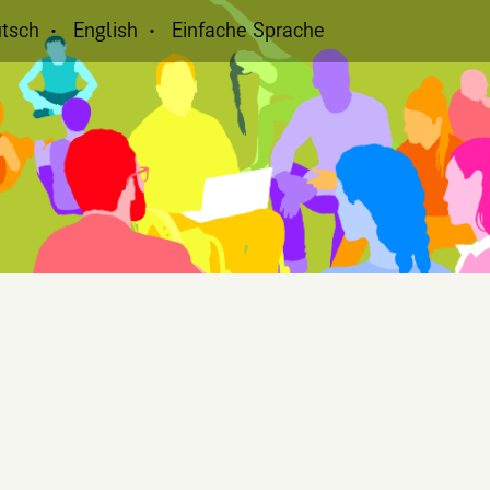
tsch
English
Einfache Sprache