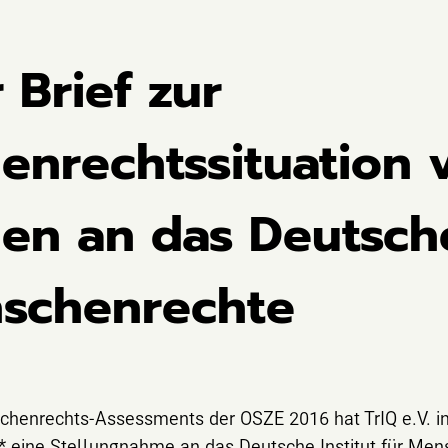
 Brief zur
nrechtssituation v
n an das Deutsche
nschenrechte
henrechts-Assessments der OSZE 2016 hat TrIQ e.V. i
 eine Stellungnahme an das Deutsche Institut für Mens