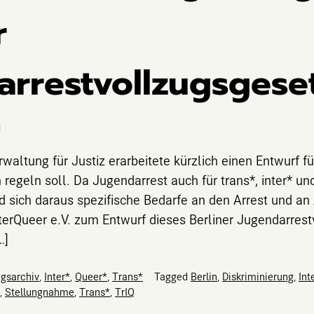
r
arrestvollzugsgese
1
rwaltung für Justiz erarbeitete kürzlich einen Entwurf f
 regeln soll. Da Jugendarrest auch für trans*, inter* un
d sich daraus spezifische Bedarfe an den Arrest und an
nterQueer e.V. zum Entwurf dieses Berliner Jugendarres
…]
agsarchiv
,
Inter*
,
Queer*
,
Trans*
Tagged
Berlin
,
Diskriminierung
,
Int
,
Stellungnahme
,
Trans*
,
TrIQ