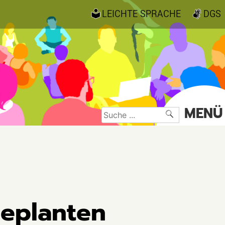
LEICHTE SPRACHE
DGS
MENÜ
Suche
nach:
geplanten