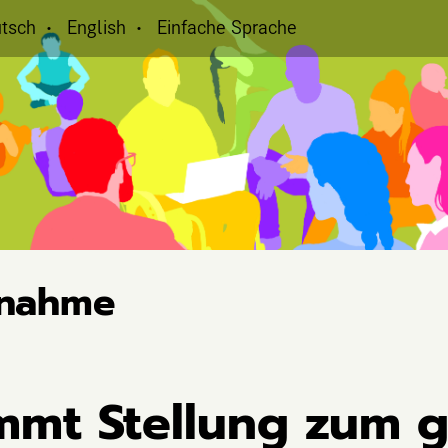
tsch
English
Einfache Sprache
gnahme
immt Stellung zum 