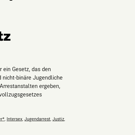
tz
ür ein Gesetz, das den
d nicht-binäre Jugendliche
 Arrestanstalten ergeben,
tvollzugsgesetzes
er*
,
Intersex
,
Jugendarrest
,
Justiz
,