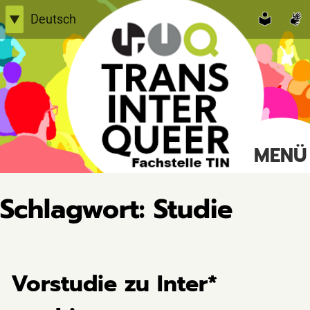
Skip
Deutsch
▼
to
English
content
Einfache Sprache
TransInterQueer e.V.
MENÜ
Suche
nach:
Schlagwort:
Studie
Vorstudie zu Inter*