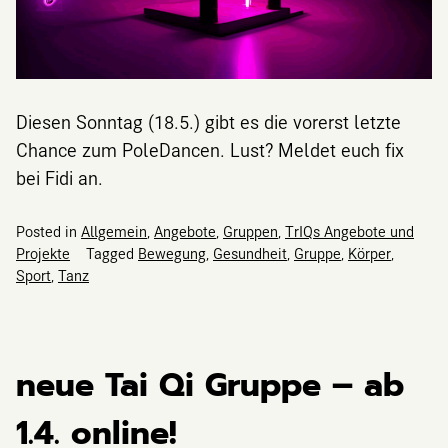
Diesen Sonntag (18.5.) gibt es die vorerst letzte
Chance zum PoleDancen. Lust? Meldet euch fix
bei Fidi an.
Posted in
Allgemein
,
Angebote
,
Gruppen
,
TrIQs Angebote und
Projekte
Tagged
Bewegung
,
Gesundheit
,
Gruppe
,
Körper
,
Sport
,
Tanz
neue Tai Qi Gruppe – ab
1.4. online!