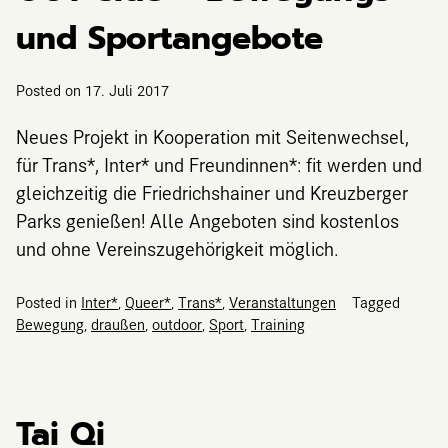
und Sportangebote
Posted on
17. Juli 2017
Neues Projekt in Kooperation mit Seitenwechsel,
für Trans*, Inter* und Freundinnen*: fit werden und
gleichzeitig die Friedrichshainer und Kreuzberger
Parks genießen! Alle Angeboten sind kostenlos
und ohne Vereinszugehörigkeit möglich.
Posted in
Inter*
,
Queer*
,
Trans*
,
Veranstaltungen
Tagged
Bewegung
,
draußen
,
outdoor
,
Sport
,
Training
Tai Qi