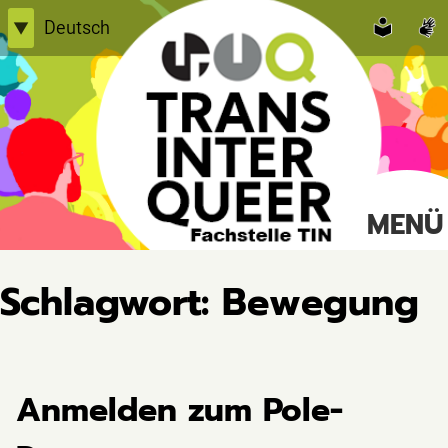
Skip
Deutsch
▼
to
English
content
Einfache Sprache
TransInterQueer e.V.
MENÜ
Suche
nach:
Schlagwort:
Bewegung
Anmelden zum Pole-