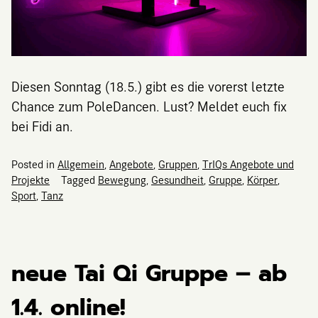
Diesen Sonntag (18.5.) gibt es die vorerst letzte
Chance zum PoleDancen. Lust? Meldet euch fix
bei Fidi an.
Posted in
Allgemein
,
Angebote
,
Gruppen
,
TrIQs Angebote und
Projekte
Tagged
Bewegung
,
Gesundheit
,
Gruppe
,
Körper
,
Sport
,
Tanz
neue Tai Qi Gruppe – ab
1.4. online!