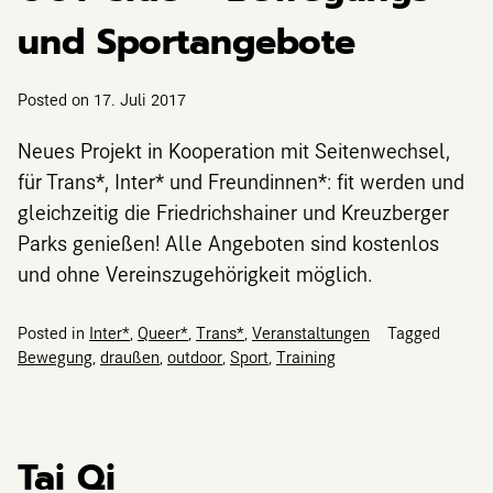
und Sportangebote
Posted on
17. Juli 2017
Neues Projekt in Kooperation mit Seitenwechsel,
für Trans*, Inter* und Freundinnen*: fit werden und
gleichzeitig die Friedrichshainer und Kreuzberger
Parks genießen! Alle Angeboten sind kostenlos
und ohne Vereinszugehörigkeit möglich.
Posted in
Inter*
,
Queer*
,
Trans*
,
Veranstaltungen
Tagged
Bewegung
,
draußen
,
outdoor
,
Sport
,
Training
Tai Qi