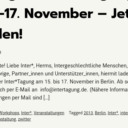
-17. November – Je
en!
3
te! Liebe Inter*, Herms, Intergeschlechtliche Menschen,
rige, Partner_innen und Unterstützer_innen, hiermit lade
rer Inter*Tagung am 15. bis 17. November in Berlin. Ab s
ch per E-Mail an info@intertagung.de. (Nähere Informat
ngen per Mail sind […]
 Workshops
,
Inter*
,
Veranstaltungen
Tagged
2013
,
Berlin
,
Inter*
,
int
staltung
,
zwitter