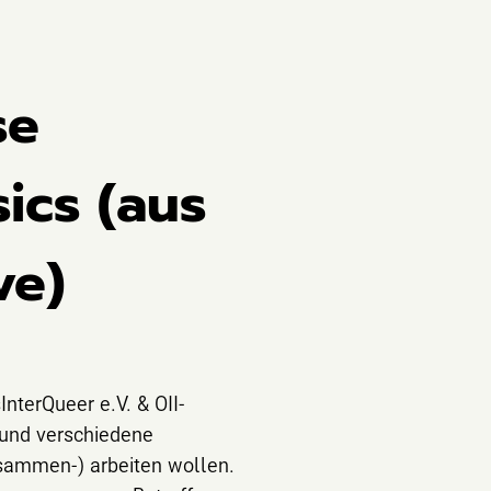
se
ics (aus
ve)
nterQueer e.V. & OII-
 und verschiedene
usammen-) arbeiten wollen.