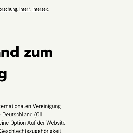
orschung
,
Inter*
,
Intersex
,
and zum
g
nternationalen Vereinigung
– Deutschland (OII
eine Option Auf der Website
 Geschlechtszugehörigkeit