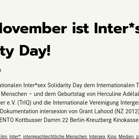
ovember ist Inter*
ity Day!
3
ationalen Inter*sex Solidarity Day dem Internationalen T
n Menschen – und dem Geburtstag von Herculine Adélaî
r e.V. (TrIQ) und die Internationale Vereinigung Inter
e Dokumentation intersexion von Grant Lahood (NZ 20
NTO Kottbusser Damm 22 Berlin-Kreuzberg Kinokasse:
Film
,
Inter*
,
intergeschlechtliche Menschen
,
Intersex
,
Kino
,
Medien
,
z