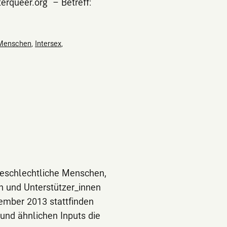
terqueer.org – Betreff:
 Menschen
,
Intersex
,
rgeschlechtliche Menschen,
en und Unterstützer_innen
vember 2013 stattfinden
 und ähnlichen Inputs die