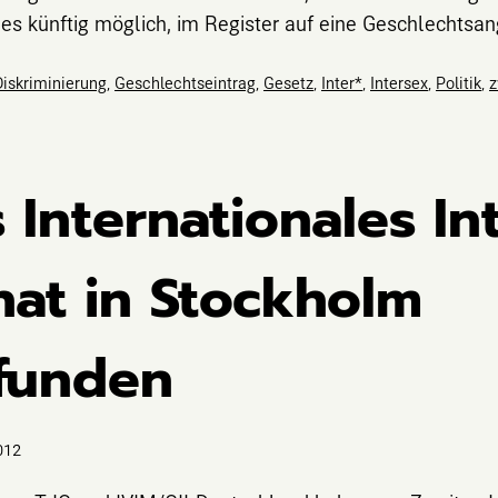
es künftig möglich, im Register auf eine Geschlechtsan
Diskriminierung
,
Geschlechtseintrag
,
Gesetz
,
Inter*
,
Intersex
,
Politik
,
z
 Internationales In
hat in Stockholm
efunden
012