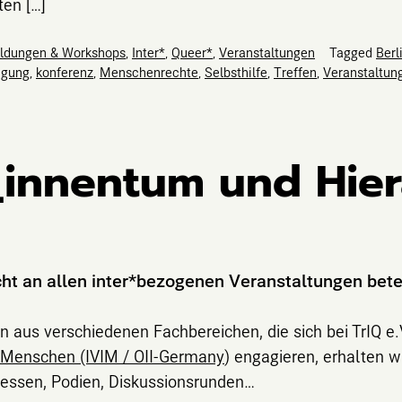
ten […]
ildungen & Workshops
,
Inter*
,
Queer*
,
Veranstaltungen
Tagged
Berl
agung
,
konferenz
,
Menschenrechte
,
Selbsthilfe
,
Treffen
,
Veranstaltun
_innentum und Hier
ht an allen inter*bezogenen Veranstaltungen bete
en aus verschiedenen Fachbereichen, die sich bei TrIQ e.
r Menschen (IVIM / OII-Germany
) engagieren, erhalten w
essen, Podien, Diskussionsrunden…