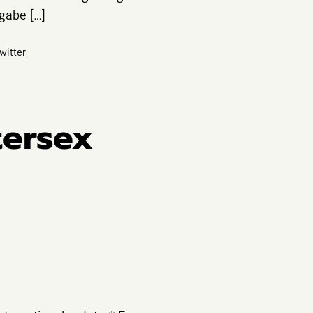
gabe […]
witter
tersex