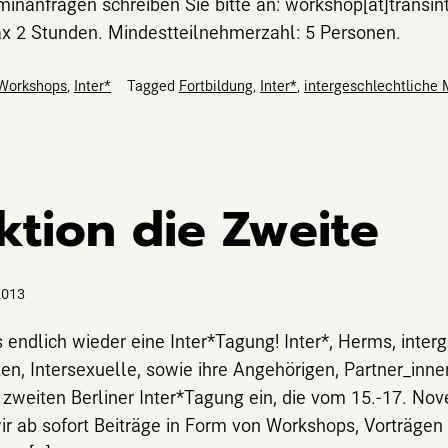
minanfragen schreiben Sie bitte an: workshop[at]transin
ax 2 Stunden. Mindestteilnehmerzahl: 5 Personen.
 Workshops
,
Inter*
Tagged
Fortbildung
,
Inter*
,
intergeschlechtliche
ktion die Zweite
2013
s endlich wieder eine Inter*Tagung! Inter*, Herms, inte
en, Intersexuelle, sowie ihre Angehörigen, Partner_inn
r zweiten Berliner Inter*Tagung ein, die vom 15.-17. No
ir ab sofort Beiträge in Form von Workshops, Vorträgen