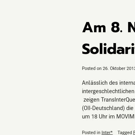
Am 8. N
Solidar
Posted on
26. Oktober 201
Anlässlich des intern
intergeschlechtliche
zeigen TransInterQuee
(OII-Deutschland) di
um 18 Uhr im MOVIME
Posted in
Inter*
Tagged