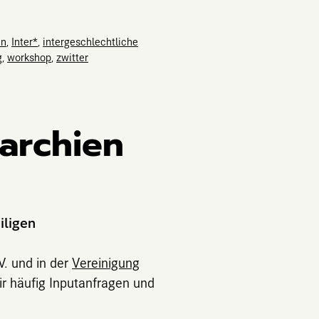
in
,
Inter*
,
intergeschlechtliche
g
,
workshop
,
zwitter
archien
iligen
V. und in der
Vereinigung
ir häufig Inputanfragen und