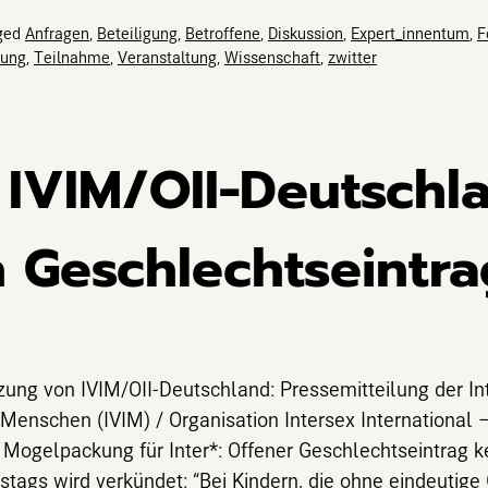
ged
Anfragen
,
Beteiligung
,
Betroffene
,
Diskussion
,
Expert_innentum
,
F
rung
,
Teilnahme
,
Veranstaltung
,
Wissenschaft
,
zwitter
 IVIM/OII-Deutschl
 Geschlechtseintra
ätzung von IVIM/OII-Deutschland: Pressemitteilung der I
 Menschen (IVIM) / Organisation Intersex International 
Mogelpackung für Inter*: Offener Geschlechtseintrag k
tags wird verkündet: “Bei Kindern, die ohne eindeutige