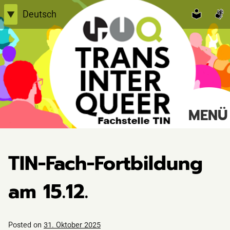
Skip
Deutsch
▼
to
English
content
Einfache Sprache
TransInterQueer e.V.
MENÜ
Suche
nach:
TIN-Fach-Fortbildung
am 15.12.
Posted on
31. Oktober 2025