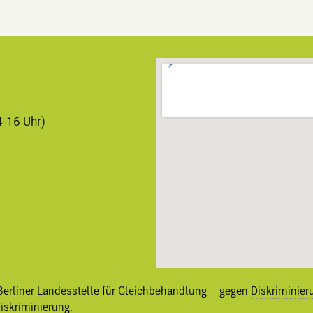
4-16 Uhr)
Berliner
Landesstelle für Gleichbehandlung – gegen
Diskriminier
diskriminierung
.