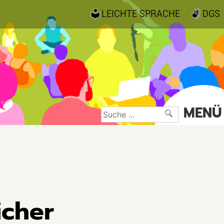
LEICHTE SPRACHE
DGS
MENÜ
Suche
nach:
icher