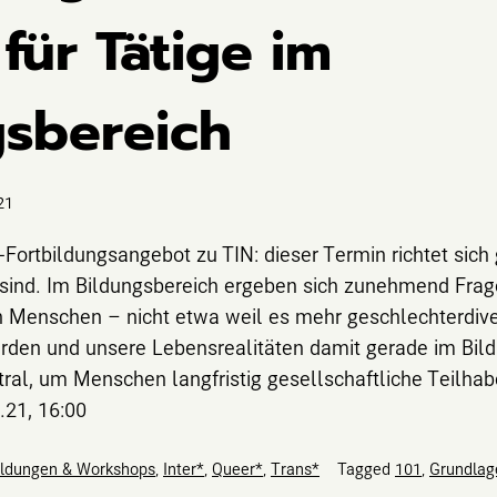
 für Tätige im
gsbereich
21
-Fortbildungsangebot zu TIN: dieser Termin richtet sich
g sind. Im Bildungsbereich ergeben sich zunehmend Fr
n Menschen – nicht etwa weil es mehr geschlechterdiv
erden und unsere Lebensrealitäten damit gerade im Bild
ntral, um Menschen langfristig gesellschaftliche Teilha
.21, 16:00
ildungen & Workshops
,
Inter*
,
Queer*
,
Trans*
Tagged
101
,
Grundlag