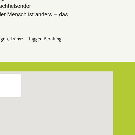
nschließender
der Mensch ist anders — das
ngen
,
Trans*
Tagged
Beratung
,