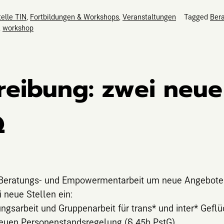
elle TIN
,
Fortbildungen & Workshops
,
Veranstaltungen
Tagged
Ber
,
workshop
eibung: zwei neue 
Q
e Beratungs- und Empowermentarbeit um neue Angebote
 neue Stellen ein:
ngsarbeit und Gruppenarbeit für trans* und inter* Geflü
euen Personenstandsregelung (§ 45b PstG).