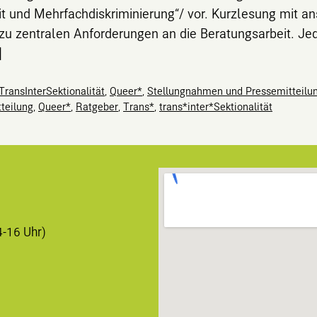
it und Mehrfachdiskriminierung“/ vor. Kurzlesung mit a
zu zentralen Anforderungen an die Beratungsarbeit. Je
]
TransInterSektionalität
,
Queer*
,
Stellungnahmen und Pressemitteilu
teilung
,
Queer*
,
Ratgeber
,
Trans*
,
trans*inter*Sektionalität
4-16 Uhr)