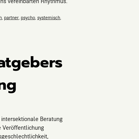
uns vereinbarten Rhythmus.
h
,
partner
,
psycho
,
systemisch
,
Ratgebers
ung
 intersektionale Beratung
e Veröffentlichung
sgeschlechtlichkeit,