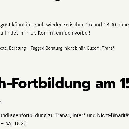
ust könnt ihr euch wieder zwischen 16 und 18:00 ohne
u findet ihr hier. Kommt einfach vorbei!
bote
,
Beratung
Tagged
Beratung
,
nicht-binär
,
Queer*
,
Trans*
h-Fortbildung am 15
5
rundlagenfortbildung zu Trans*, Inter* und Nicht-Binari
– ca. 15:30