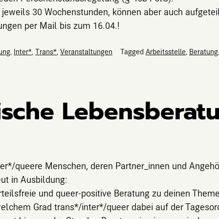
 jeweils 30 Wochenstunden, können aber auch aufgeteil
ungen per Mail bis zum 16.04.!
ung
,
Inter*
,
Trans*
,
Veranstaltungen
Tagged
Arbeitsstelle
,
Beratung
ische Lebensberat
ter*/queere Menschen, deren Partner_innen und Angehör
ut in Ausbildung:
urteilsfreie und queer-positive Beratung zu deinen Theme
 welchem Grad trans*/inter*/queer dabei auf der Tageso