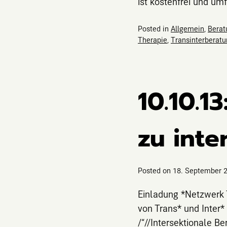
ist kostenfrei und u
Posted in
Allgemein
,
Berat
Therapie
,
Transinterberat
10.10.1
zu inte
Posted on
18. September 
Einladung *Netzwerk T
von Trans* und Inter*
/“//Intersektionale Be