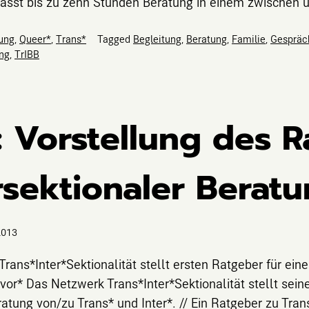
mfasst bis zu zehn Stunden Beratung in einem zwischen 
ung
,
Queer*
,
Trans*
Tagged
Begleitung
,
Beratung
,
Familie
,
Gespräc
ung
,
TrIBB
3: Vorstellung des 
rsektionaler Berat
2013
rans*Inter*Sektionalität stellt ersten Ratgeber für eine
 vor* Das Netzwerk Trans*Inter*Sektionalität stellt sein
ratung von/zu Trans* und Inter*. // Ein Ratgeber zu Tran