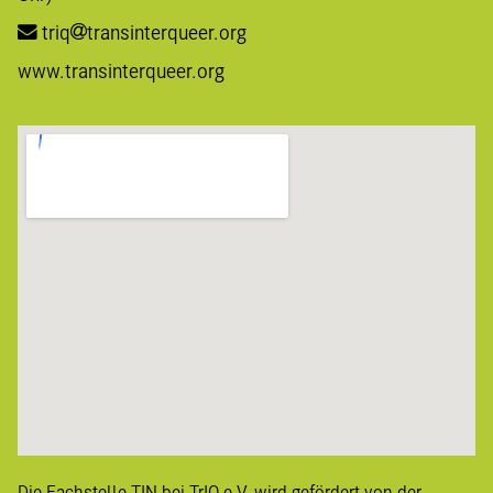
triq
transinterqueer.org
www.transinterqueer.org
Die Fachstelle TIN bei TrIQ e.V. wird gefördert von der