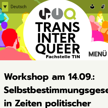
Skip
Deutsch
▼
to
English
content
Einfache Sprache
TransInterQueer e.V.
MENÜ
Suche
nach:
Workshop am 14.09.:
Selbstbestimmungsges
in Zeiten politischer