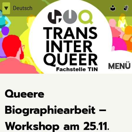
Skip
Deutsch
▼
to
English
content
Einfache Sprache
TransInterQueer e.V.
MENÜ
Suche
nach:
Queere
Biographiearbeit –
Workshop am 25.11.