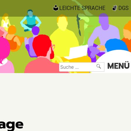
LEICHTE SPRACHE
DGS
MENÜ
Suche
nach:
tage