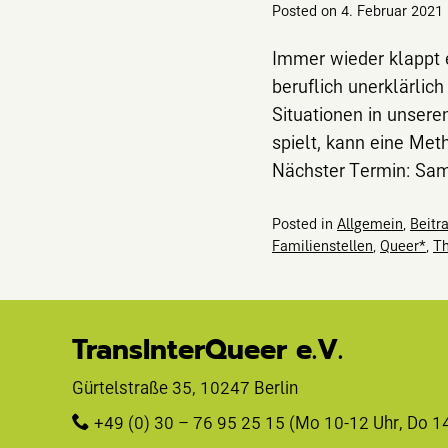
Posted on
4. Februar 2021
Immer wieder klappt e
beruflich unerklärli
Situationen in unser
spielt, kann eine Met
Nächster Termin: Sa
Posted in
Allgemein
,
Beitr
Familienstellen
,
Queer*
,
Th
TransInterQueer e.V.
Gürtelstraße 35, 10247 Berlin 
+49 (0) 30 – 76 95 25 15
 (Mo 10-12 Uhr, Do 1