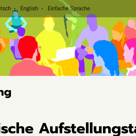
tsch
English
Einfache Sprache
ng
ische Aufstellungs