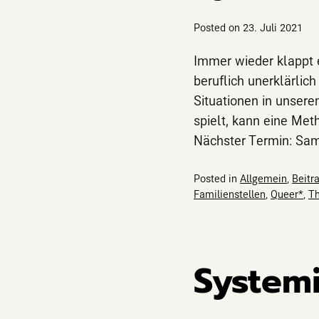
Posted on
23. Juli 2021
Immer wieder klappt e
beruflich unerklärli
Situationen in unser
spielt, kann eine Met
Nächster Termin: Sa
Posted in
Allgemein
,
Beitr
Familienstellen
,
Queer*
,
Th
System