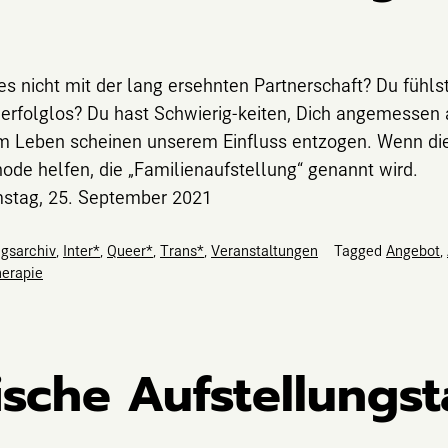
s nicht mit der lang ersehnten Partnerschaft? Du fühlst 
ch erfolglos? Du hast Schwierig-keiten, Dich angemess
em Leben scheinen unserem Einfluss entzogen. Wenn die
hode helfen, die „Familienaufstellung“ genannt wird.
mstag, 25. September 2021
agsarchiv
,
Inter*
,
Queer*
,
Trans*
,
Veranstaltungen
Tagged
Angebot
,
erapie
ische Aufstellungs