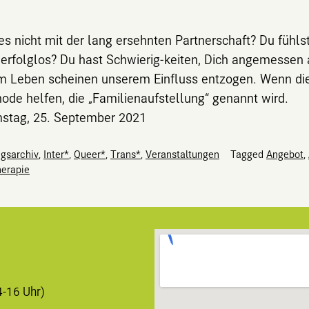
s nicht mit der lang ersehnten Partnerschaft? Du fühlst 
ch erfolglos? Du hast Schwierig-keiten, Dich angemess
em Leben scheinen unserem Einfluss entzogen. Wenn die
hode helfen, die „Familienaufstellung“ genannt wird.
mstag, 25. September 2021
agsarchiv
,
Inter*
,
Queer*
,
Trans*
,
Veranstaltungen
Tagged
Angebot
,
erapie
4-16 Uhr)