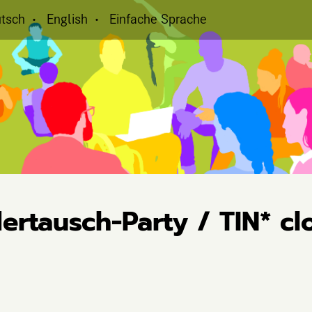
tsch
English
Einfache Sprache
dertausch-Party / TIN* c