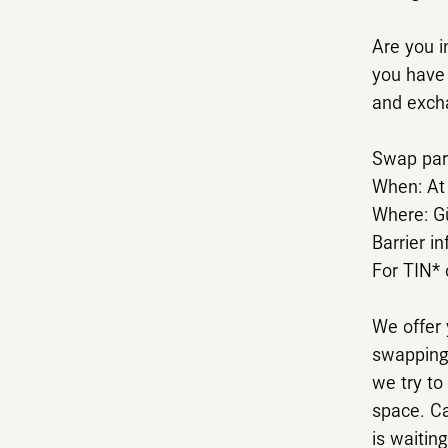
Are you i
you have 
and excha
Swap part
When: At 
Where: Gü
Barrier in
For TIN* 
We offer 
swapping 
we try to
space. Ca
is waitin