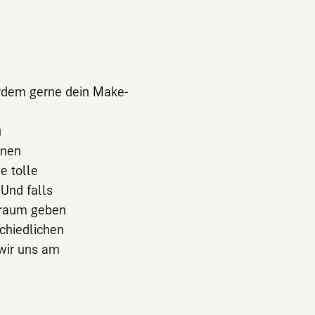
e
erdem gerne dein Make-
u
anen
e tolle
 Und falls
sraum geben
chiedlichen
wir uns am