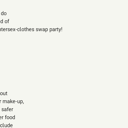
 do
id of
ntersex-clothes swap party!
hout
r make-up,
 safer
er food
nclude