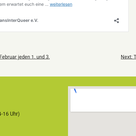
ation
 Februar jeden 1. und 3.
Next:
T
4-16 Uhr)