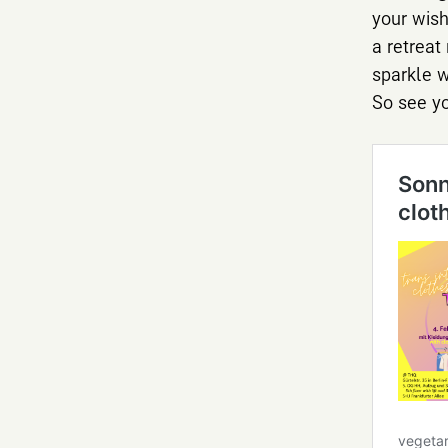
your wish
a retreat
sparkle w
So see yo