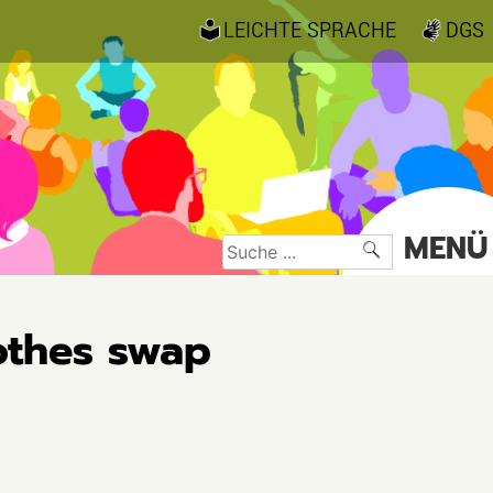
LEICHTE SPRACHE
DGS
MENÜ
Suche
nach:
lothes swap