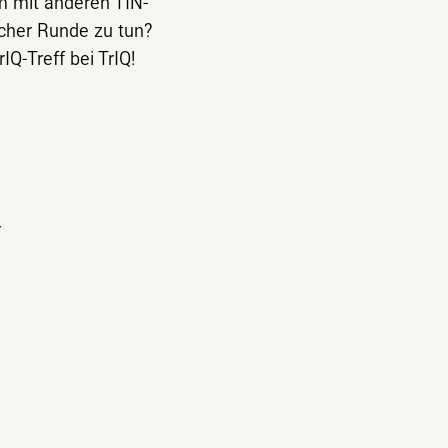
m mit anderen TIN-
cher Runde zu tun?
-Treff bei TrIQ!
r