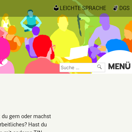
LEICHTE SPRACHE
DGS
MENÜ
Suche
nach:
t du gern oder machst
beitliches? Hast du