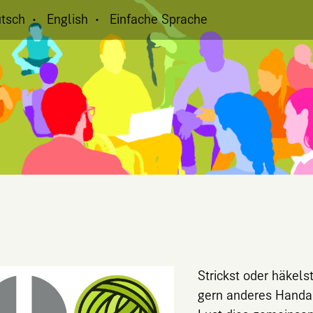
tsch
English
Einfache Sprache
Strickst oder häkels
gern anderes Handar