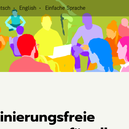
tsch
English
Einfache Sprache
inierungsfreie