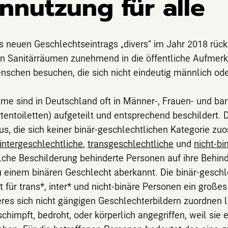
ennutzung für alle
s neuen Geschlechtseintrags „divers“ im Jahr 2018 rück
n Sanitärräumen zunehmend in die öffentliche Aufmerk
nschen besuchen, die sich nicht eindeutig männlich od
ume sind in Deutschland oft in Männer-, Frauen- und barr
entoiletten) aufgeteilt und entsprechend beschildert. 
us, die sich keiner binär-geschlechtlichen Kategorie z
intergeschlechtliche
,
transgeschlechtliche
und
nicht-b
lche Beschilderung behinderte Personen auf ihre Behind
u einem binären Geschlecht aberkannt. Die binär-geschl
 für trans*, inter* und nicht-binäre Personen ein großes
es sich nicht gängigen Geschlechterbildern zuordnen lä
himpft, bedroht, oder körperlich angegriffen, weil sie e