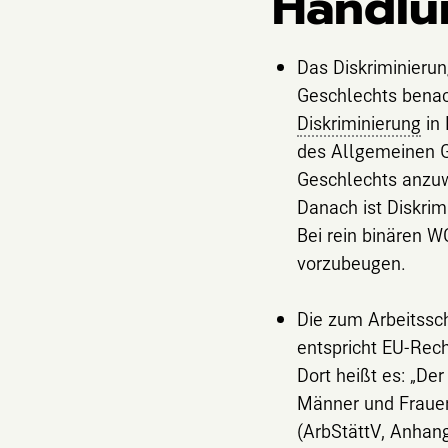
Handlu
Das Diskriminieru
Geschlechts benac
Diskriminierung
in 
des Allgemeinen 
Geschlechts anzuw
Danach ist Diskrim
Bei rein binären W
vorzubeugen.
Die zum Arbeitssc
entspricht EU-Rec
Dort heißt es: „De
Männer und Frauen 
(ArbStättV, Anhang