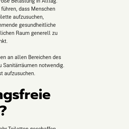
roße Belastung in Alltag.
u führen, dass Menschen
ilette aufzusuchen,
nehmende gesundheitliche
tlichen Raum generell zu
nkt.
hen an allen Bereichen des
 zu Sanitärräumen notwendig.
st aufzusuchen.
ngsfreie
n?
hr Toiletten geschaffen