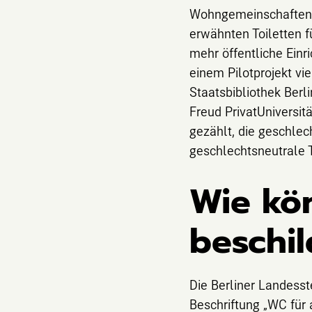
Wohngemeinschaften od
erwähnten Toiletten 
mehr öffentliche Einr
einem Pilotprojekt vi
Staatsbibliothek Berl
Freud PrivatUniversit
gezählt, die geschlec
geschlechtsneutrale To
Wie kön
beschi
Die Berliner Landess
Beschriftung „WC für 