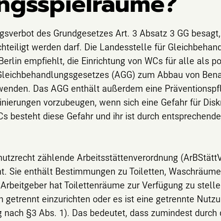
ngsspielräume?
ngsverbot des
Grundgesetzes Art. 3 Absatz 3 GG
besagt
hteiligt werden darf. Die Landesstelle für Gleichbeha
Berlin empfiehlt, die Einrichtung von WCs für alle als
Gleichbehandlungsgesetzes (AGG) zum Abbau von Bena
enden. Das AGG enthält außerdem eine Präventionspfli
inierungen vorzubeugen, wenn sich eine Gefahr für Disk
Cs besteht diese Gefahr und ihr ist durch entsprechend
hutzrecht zählende
Arbeitsstättenverordnung
(ArBStättV
ht. Sie enthält Bestimmungen zu Toiletten, Waschräu
r Arbeitgeber hat Toilettenräume zur Verfügung zu stelle
getrennt einzurichten oder es ist eine getrennte Nutz
 nach §3 Abs. 1). Das bedeutet, dass zumindest durch 