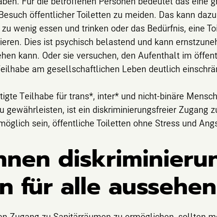
aben. Für die betroffenen Personen bedeutet das eine g
 Besuch öffentlicher Toiletten zu meiden. Das kann daz
zu wenig essen und trinken oder das Bedürfnis, eine To
rieren. Dies ist psychisch belastend und kann ernstzu
ehen kann. Oder sie versuchen, den Aufenthalt im öffen
eilhabe am gesellschaftlichen Leben deutlich einschrä
igte Teilhabe für trans*, inter* und nicht-binäre Mensc
u gewährleisten, ist ein diskriminierungsfreier Zugang
möglich sein, öffentliche Toiletten ohne Stress und Ang
nnen d
iskriminieru
en für alle aussehe
n Zugang zu Sanitärräumen zu ermöglichen, sollten me