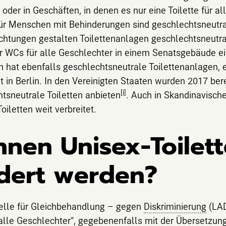
er in Geschäften, in denen es nur eine Toilette für alle
für Menschen mit Behinderungen sind geschlechtsneutra
ichtungen gestalten Toilettenanlagen geschlechtsneutra
er WCs für alle Geschlechter in einem Senatsgebäude ei
in hat ebenfalls geschlechtsneutrale Toilettenanlagen,
ät in Berlin. In den Vereinigten Staaten wurden 2017 b
[i]
htsneutrale Toiletten anbieten
. Auch in Skandinavisch
iletten weit verbreitet.
nen Unisex-Toilet
ldert werden?
telle für Gleichbehandlung – gegen
Diskriminierung
(LAD
alle Geschlechter“, gegebenenfalls mit der Übersetzung 