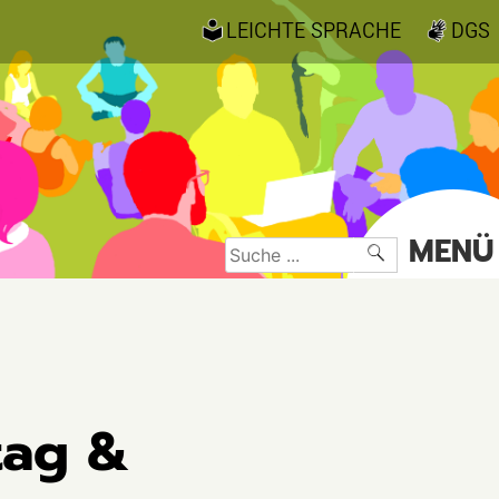
LEICHTE SPRACHE
DGS
MENÜ
Suche
nach:
tag &