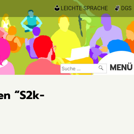
LEICHTE SPRACHE
DGS
MENÜ
Suche
nach:
en “S2k-