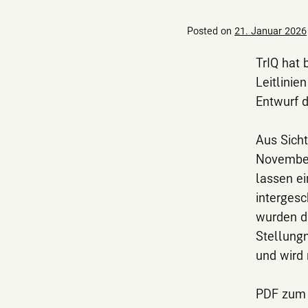
Posted on
21. Januar 2026
TrIQ hat 
Leitlinie
Entwurf d
Aus Sicht
November 
lassen e
interges
wurden di
Stellung
und wird 
PDF zum