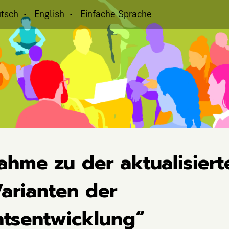
tsch
English
Einfache Sprache
ahme zu der aktualisiert
 Varianten der
htsentwicklung“