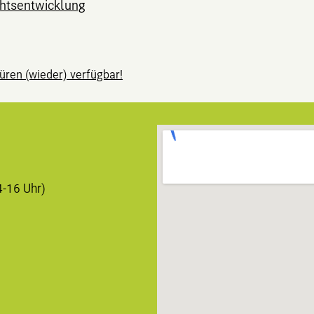
htsentwicklung
ation
üren (wieder) verfügbar!
4-16 Uhr)