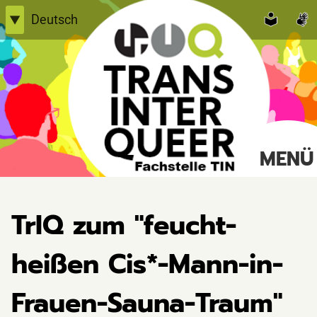
Skip
Deutsch
▼
to
English
content
Einfache Sprache
TransInterQueer e.V.
MENÜ
Suche
nach:
TrIQ zum "feucht-
heißen Cis*-Mann-in-
Frauen-Sauna-Traum"