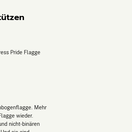
tützen
ress Pride Flagge
.
enbogenflagge. Mehr
Flagge wieder.
 und nicht-binären
Und sie sind