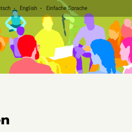
tsch
English
Einfache Sprache
en